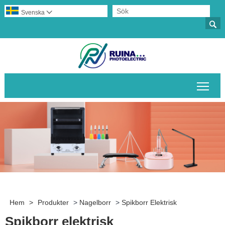
Svenska


Växl
Hem
>
Produkter
>
Nagelborr
>
Spikborr Elektrisk
Spikborr elektrisk