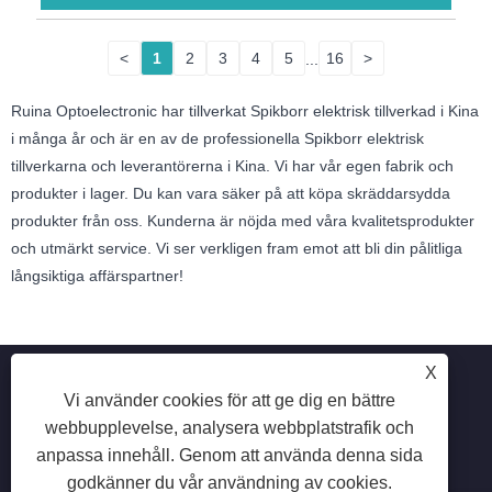
<
1
2
3
4
5
...
16
>
Ruina Optoelectronic har tillverkat Spikborr elektrisk tillverkad i Kina
i många år och är en av de professionella Spikborr elektrisk
tillverkarna och leverantörerna i Kina. Vi har vår egen fabrik och
produkter i lager. Du kan vara säker på att köpa skräddarsydda
produkter från oss. Kunderna är nöjda med våra kvalitetsprodukter
och utmärkt service. Vi ser verkligen fram emot att bli din pålitliga
långsiktiga affärspartner!
X
Vi använder cookies för att ge dig en bättre
webbupplevelse, analysera webbplatstrafik och
Copyright © 2025 Shenzhen Ruina Optoelectronic Co., Ltd -
anpassa innehåll. Genom att använda denna sida
Nail Lamp, Nail Drill, Nail Dust Collector - Alla rättigheter
godkänner du vår användning av cookies.
reserverade.