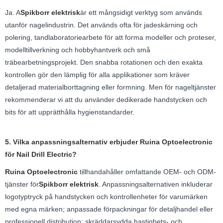
Ja. A
Spikborr elektrisk
är ett mångsidigt verktyg som används
utanför nagelindustrin. Det används ofta för jadeskärning och
polering, tandlaboratoriearbete för att forma modeller och proteser,
modelltillverkning och hobbyhantverk och små
träbearbetningsprojekt. Den snabba rotationen och den exakta
kontrollen gör den lämplig för alla applikationer som kräver
detaljerad materialborttagning eller formning. Men för nageltjänster
rekommenderar vi att du använder dedikerade handstycken och
bits för att upprätthålla hygienstandarder.
5. Vilka anpassningsalternativ erbjuder Ruina Optoelectronic
för Nail Drill Electric?
Ruina Optoelectronic
tillhandahåller omfattande OEM- och ODM-
tjänster för
Spikborr elektrisk
. Anpassningsalternativen inkluderar
logotyptryck på handstycken och kontrollenheter för varumärken
med egna märken; anpassade förpackningar för detaljhandel eller
professionell distribution; skräddarsydda hastighets- och