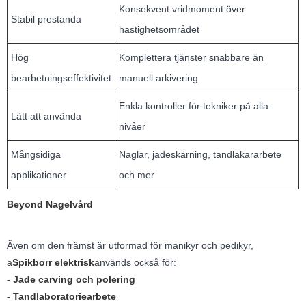
Konsekvent vridmoment över
Stabil prestanda
hastighetsområdet
Hög
Komplettera tjänster snabbare än
bearbetningseffektivitet
manuell arkivering
Enkla kontroller för tekniker på alla
Lätt att använda
nivåer
Mångsidiga
Naglar, jadeskärning, tandläkararbete
applikationer
och mer
Beyond Nagelvård
Även om den främst är utformad för manikyr och pedikyr,
a
Spikborr elektrisk
används också för:
- Jade carving och polering
- Tandlaboratoriearbete