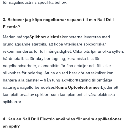
för nagelindustrins specifika behov.
3. Behöver jag köpa nagelborrar separat till min Nail Drill
Electric?
Medan många
Spikborr elektrisk
enheterna levereras med
grundläggande startbits, att köpa ytterligare spikborrskär
rekommenderas för full mångsidighet. Olika bits tjänar olika syften:
hårdmetallbits för akrylborttagning, keramiska bits för
nagelbandsarbete, diamantbits för fina detaljer och filt- eller
silikonbits för polering. Att ha en rad bitar gör att tekniker kan
hantera alla tjänster – från tung akrylborttagning till ömtåliga
naturliga nagelförberedelser.
Ruina Optoelectronic
erbjuder ett
komplett urval av spikborr som komplement till våra elektriska
spikborrar.
4. Kan en Nail Drill Electric användas för andra applikationer
än spik?