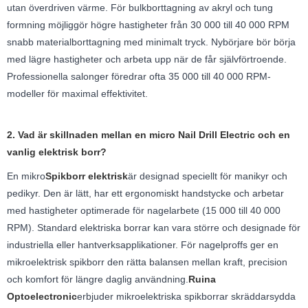
utan överdriven värme. För bulkborttagning av akryl och tung
formning möjliggör högre hastigheter från 30 000 till 40 000 RPM
snabb materialborttagning med minimalt tryck. Nybörjare bör börja
med lägre hastigheter och arbeta upp när de får självförtroende.
Professionella salonger föredrar ofta 35 000 till 40 000 RPM-
modeller för maximal effektivitet.
2. Vad är skillnaden mellan en micro Nail Drill Electric och en
vanlig elektrisk borr?
En mikro
Spikborr elektrisk
är designad speciellt för manikyr och
pedikyr. Den är lätt, har ett ergonomiskt handstycke och arbetar
med hastigheter optimerade för nagelarbete (15 000 till 40 000
RPM). Standard elektriska borrar kan vara större och designade för
industriella eller hantverksapplikationer. För nagelproffs ger en
mikroelektrisk spikborr den rätta balansen mellan kraft, precision
och komfort för längre daglig användning.
Ruina
Optoelectronic
erbjuder mikroelektriska spikborrar skräddarsydda