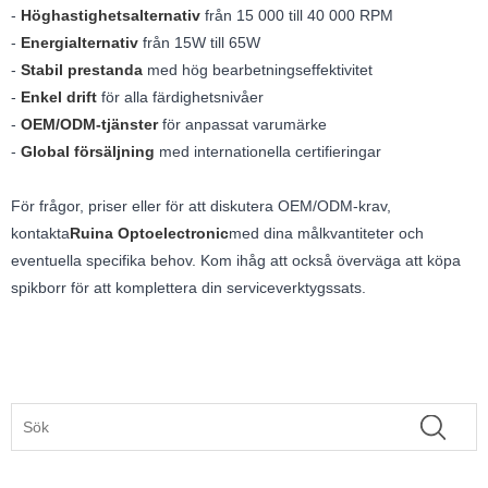
-
Höghastighetsalternativ
från 15 000 till 40 000 RPM
-
Energialternativ
från 15W till 65W
-
Stabil prestanda
med hög bearbetningseffektivitet
-
Enkel drift
för alla färdighetsnivåer
-
OEM/ODM-tjänster
för anpassat varumärke
-
Global försäljning
med internationella certifieringar
För frågor, priser eller för att diskutera OEM/ODM-krav,
kontakta
Ruina Optoelectronic
med dina målkvantiteter och
eventuella specifika behov. Kom ihåg att också överväga att köpa
spikborr för att komplettera din serviceverktygssats.