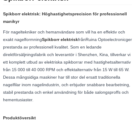
Spikborr elektrisk: Höghastighetsprecision för professionell
manikyr
För nageltekniker och hemanvändare som vill ha en effektiv och
exakt nagelformning
Spikborr elektrisk
från
Ruina Optoelectronic
ger
prestanda av professionell kvalitet. Som en ledande
direktförsäljningsfabrik och leverantör i Shenzhen, Kina, tillverkar vi
ett komplett utbud av elektriska spikborrar med hastighetsalternativ
från 15 000 till 40 000 RPM och effektalternativ från 15 W till 65 W.
Dessa mångsidiga maskiner har till stor del ersatt traditionella
nagelfilar inom nagelindustrin, och erbjuder snabbare bearbetning,
stabil prestanda och enkel användning för både salongsproffs och
hementusiaster.
Produktöversikt