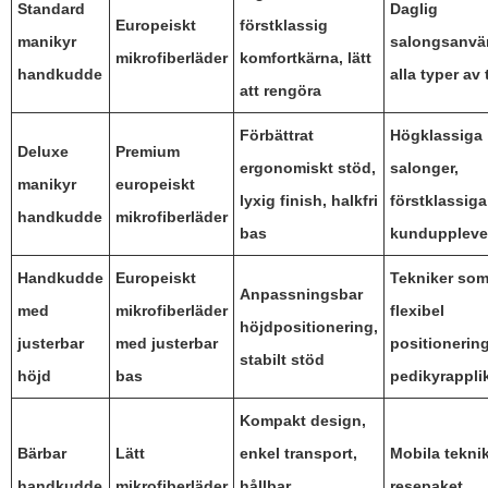
Standard
Daglig
Europeiskt
förstklassig
manikyr
salongsanvä
mikrofiberläder
komfortkärna, lätt
handkudde
alla typer av 
att rengöra
Förbättrat
Högklassiga
Deluxe
Premium
ergonomiskt stöd,
salonger,
manikyr
europeiskt
lyxig finish, halkfri
förstklassiga
handkudde
mikrofiberläder
bas
kunduppleve
Handkudde
Europeiskt
Tekniker som
Anpassningsbar
med
mikrofiberläder
flexibel
höjdpositionering,
justerbar
med justerbar
positionering
stabilt stöd
höjd
bas
pedikyrappli
Kompakt design,
Bärbar
Lätt
enkel transport,
Mobila teknik
handkudde
mikrofiberläder
hållbar
resepaket