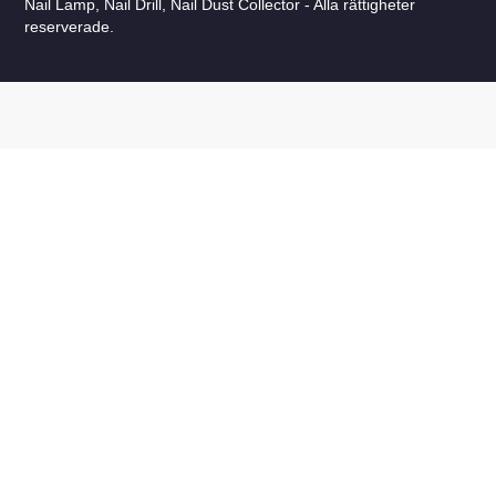
Nail Lamp, Nail Drill, Nail Dust Collector - Alla rättigheter
reserverade.