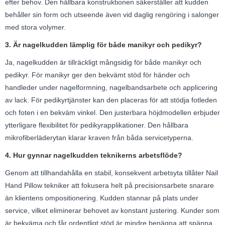
efter behov. Den hållbara konstruktionen säkerställer att kudden
behåller sin form och utseende även vid daglig rengöring i salonger
med stora volymer.
3. Är nagelkudden lämplig för både manikyr och pedikyr?
Ja, nagelkudden är tillräckligt mångsidig för både manikyr och
pedikyr. För manikyr ger den bekvämt stöd för händer och
handleder under nagelformning, nagelbandsarbete och applicering
av lack. För pedikyrtjänster kan den placeras för att stödja fotleden
och foten i en bekväm vinkel. Den justerbara höjdmodellen erbjuder
ytterligare flexibilitet för pedikyrapplikationer. Den hållbara
mikrofiberläderytan klarar kraven från båda servicetyperna.
4. Hur gynnar nagelkudden teknikerns arbetsflöde?
Genom att tillhandahålla en stabil, konsekvent arbetsyta tillåter Nail
Hand Pillow tekniker att fokusera helt på precisionsarbete snarare
än klientens ompositionering. Kudden stannar på plats under
service, vilket eliminerar behovet av konstant justering. Kunder som
är bekväma och får ordentligt stöd är mindre benägna att spänna