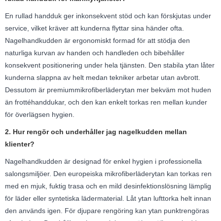
En rullad handduk ger inkonsekvent stöd och kan förskjutas under
service, vilket kräver att kunderna flyttar sina händer ofta.
Nagelhandkudden är ergonomiskt formad för att stödja den
naturliga kurvan av handen och handleden och bibehåller
konsekvent positionering under hela tjänsten. Den stabila ytan låter
kunderna slappna av helt medan tekniker arbetar utan avbrott.
Dessutom är premiummikrofiberläderytan mer bekväm mot huden
än frottéhanddukar, och den kan enkelt torkas ren mellan kunder
för överlägsen hygien.
2. Hur rengör och underhåller jag nagelkudden mellan
klienter?
Nagelhandkudden är designad för enkel hygien i professionella
salongsmiljöer. Den europeiska mikrofiberläderytan kan torkas ren
med en mjuk, fuktig trasa och en mild desinfektionslösning lämplig
för läder eller syntetiska lädermaterial. Låt ytan lufttorka helt innan
den används igen. För djupare rengöring kan ytan punktrengöras