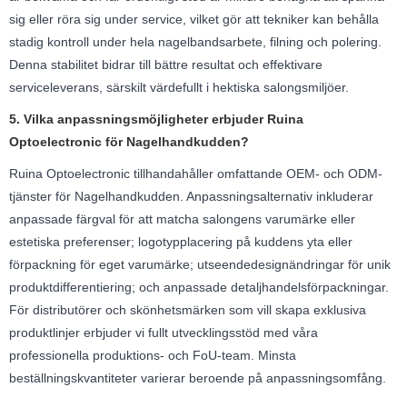
sig eller röra sig under service, vilket gör att tekniker kan behålla
stadig kontroll under hela nagelbandsarbete, filning och polering.
Denna stabilitet bidrar till bättre resultat och effektivare
serviceleverans, särskilt värdefullt i hektiska salongsmiljöer.
5. Vilka anpassningsmöjligheter erbjuder Ruina
Optoelectronic för Nagelhandkudden?
Ruina Optoelectronic tillhandahåller omfattande OEM- och ODM-
tjänster för Nagelhandkudden. Anpassningsalternativ inkluderar
anpassade färgval för att matcha salongens varumärke eller
estetiska preferenser; logotypplacering på kuddens yta eller
förpackning för eget varumärke; utseendedesignändringar för unik
produktdifferentiering; och anpassade detaljhandelsförpackningar.
För distributörer och skönhetsmärken som vill skapa exklusiva
produktlinjer erbjuder vi fullt utvecklingsstöd med våra
professionella produktions- och FoU-team. Minsta
beställningskvantiteter varierar beroende på anpassningsomfång.