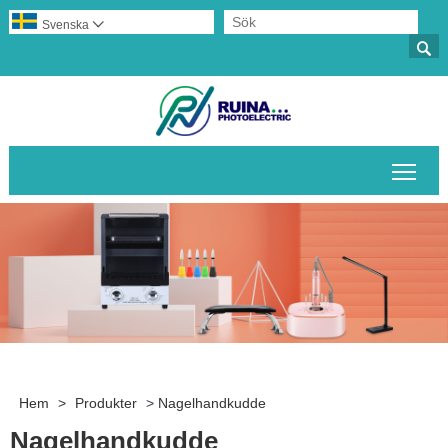
Svenska


Växl
Hem
>
Produkter
>
Nagelhandkudde
Nagelhandkudde