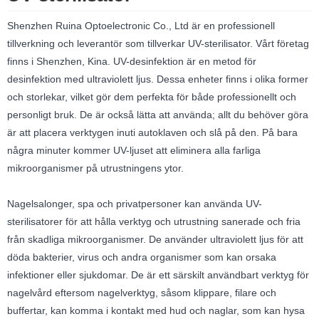
Shenzhen Ruina Optoelectronic Co., Ltd är en professionell
tillverkning och leverantör som tillverkar UV-sterilisator. Vårt företag
finns i Shenzhen, Kina. UV-desinfektion är en metod för
desinfektion med ultraviolett ljus. Dessa enheter finns i olika former
och storlekar, vilket gör dem perfekta för både professionellt och
personligt bruk. De är också lätta att använda; allt du behöver göra
är att placera verktygen inuti autoklaven och slå på den. På bara
några minuter kommer UV-ljuset att eliminera alla farliga
mikroorganismer på utrustningens ytor.
Nagelsalonger, spa och privatpersoner kan använda UV-
sterilisatorer för att hålla verktyg och utrustning sanerade och fria
från skadliga mikroorganismer. De använder ultraviolett ljus för att
döda bakterier, virus och andra organismer som kan orsaka
infektioner eller sjukdomar. De är ett särskilt användbart verktyg för
nagelvård eftersom nagelverktyg, såsom klippare, filare och
buffertar, kan komma i kontakt med hud och naglar, som kan hysa