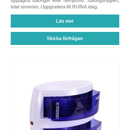
upptagna salonger eller hemproffs. Salongshygien,
total sinnesro. Uppgradera till RUINA idag.
Läs mer
Skicka förfrågan