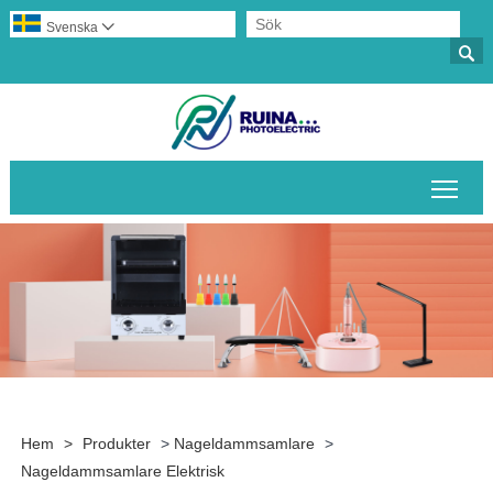
Svenska


Växl
Hem
>
Produkter
>
Nageldammsamlare
>
Nageldammsamlare Elektrisk