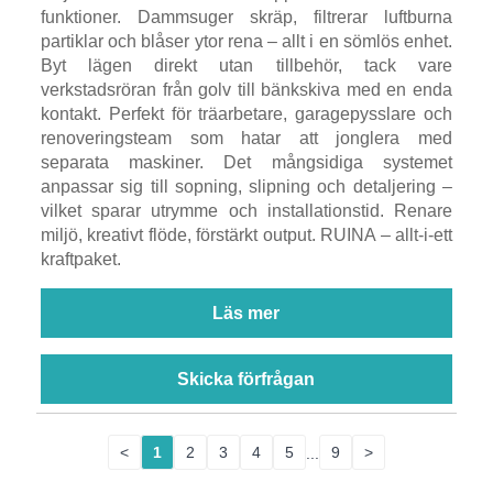
funktioner. Dammsuger skräp, filtrerar luftburna
partiklar och blåser ytor rena – allt i en sömlös enhet.
Byt lägen direkt utan tillbehör, tack vare
verkstadsröran från golv till bänkskiva med en enda
kontakt. Perfekt för träarbetare, garagepysslare och
renoveringsteam som hatar att jonglera med
separata maskiner. Det mångsidiga systemet
anpassar sig till sopning, slipning och detaljering –
vilket sparar utrymme och installationstid. Renare
miljö, kreativt flöde, förstärkt output. RUINA – allt-i-ett
kraftpaket.
Läs mer
Skicka förfrågan
<
1
2
3
4
5
...
9
>