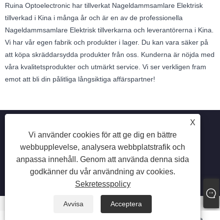
Ruina Optoelectronic har tillverkat Nageldammsamlare Elektrisk
tillverkad i Kina i många år och är en av de professionella
Nageldammsamlare Elektrisk tillverkarna och leverantörerna i Kina.
Vi har vår egen fabrik och produkter i lager. Du kan vara säker på
att köpa skräddarsydda produkter från oss. Kunderna är nöjda med
våra kvalitetsprodukter och utmärkt service. Vi ser verkligen fram
emot att bli din pålitliga långsiktiga affärspartner!
X
Vi använder cookies för att ge dig en bättre
webbupplevelse, analysera webbplatstrafik och
Copyright © 2025 Shenzhen Ruina Optoelectronic Co., Ltd -
anpassa innehåll. Genom att använda denna sida
Nail Lamp, Nail Drill, Nail Dust Collector - Alla rättigheter
godkänner du vår användning av cookies.
reserverade.
Sekretesspolicy
Avvisa
Acceptera
Email
Whatsapp
Inquiry
Phone