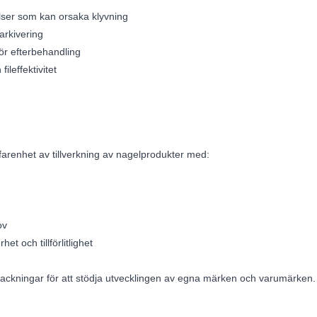
elser som kan orsaka klyvning
arkivering
för efterbehandling
leffektivitet
arenhet av tillverkning av nagelprodukter med:
ov
et och tillförlitlighet
packningar för att stödja utvecklingen av egna märken och varumärken.