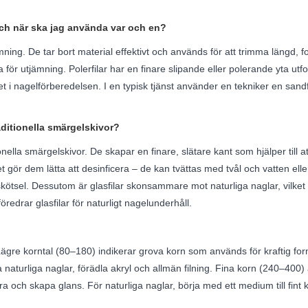
 och när ska jag använda var och en?
ing. De tar bort material effektivt och används för att trimma längd, for
a för utjämning. Polerfilar har en finare slipande eller polerande yta ut
 nagelförberedelsen. I en typisk tjänst använder en tekniker en sandfil 
aditionella smärgelskivor?
onella smärgelskivor. De skapar en finare, slätare kant som hjälper till a
lket gör dem lätta att desinficera – de kan tvättas med tvål och vatten e
tt skötsel. Dessutom är glasfilar skonsammare mot naturliga naglar, vilke
drar glasfilar för naturligt nagelunderhåll.
 Lägre korntal (80–180) indikerar grova korn som används för kraftig fo
a naturliga naglar, förädla akryl och allmän filning. Fina korn (240–40
ra och skapa glans. För naturliga naglar, börja med ett medium till fint 