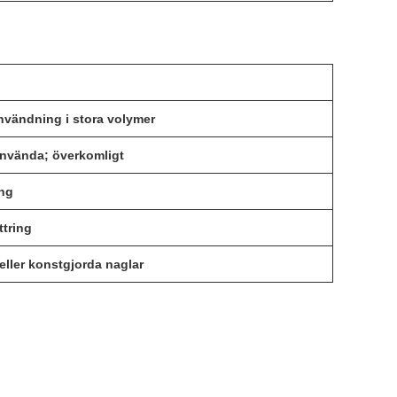
 användning i stora volymer
 använda; överkomligt
ing
ttring
eller konstgjorda naglar