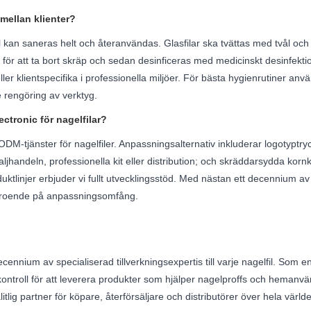
mellan klienter?
 kan saneras helt och återanvändas. Glasfilar ska tvättas med tvål och v
e för att ta bort skräp och sedan desinficeras med medicinskt desinfek
ler klientspecifika i professionella miljöer. För bästa hygienrutiner an
e rengöring av verktyg.
ctronic för nagelfilar?
-tjänster för nagelfiler. Anpassningsalternativ inkluderar logotyptryck
jhandeln, professionella kit eller distribution; och skräddarsydda kornko
linjer erbjuder vi fullt utvecklingsstöd. Med nästan ett decennium av ti
 beroende på anpassningsomfång.
cennium av specialiserad tillverkningsexpertis till varje nagelfil. Som en
etskontroll för att leverera produkter som hjälper nagelproffs och hema
litlig partner för köpare, återförsäljare och distributörer över hela värld