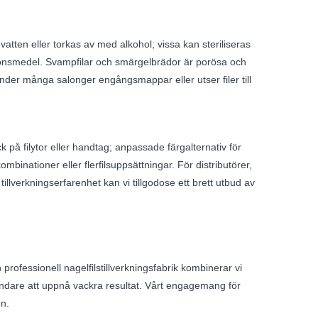
atten eller torkas av med alkohol; vissa kan steriliseras
tionsmedel. Svampfilar och smärgelbrädor är porösa och
vänder många salonger engångsmappar eller utser filer till
 på filytor eller handtag; anpassade färgalternativ för
mbinationer eller flerfilsuppsättningar. För distributörer,
llverkningserfarenhet kan vi tillgodose ett brett utbud av
 professionell nagelfilstillverkningsfabrik kombinerar vi
nvändare att uppnå vackra resultat. Vårt engagemang för
en.