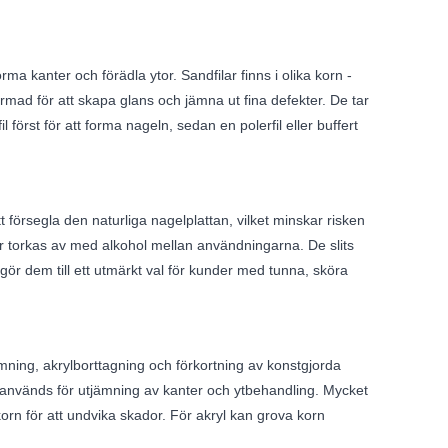
ma kanter och förädla ytor. Sandfilar finns i olika korn -
formad för att skapa glans och jämna ut fina defekter. De tar
först för att forma nageln, sedan en polerfil eller buffert
tt försegla den naturliga nagelplattan, vilket minskar risken
ller torkas av med alkohol mellan användningarna. De slits
t gör dem till ett utmärkt val för kunder med tunna, sköra
rmning, akrylborttagning och förkortning av konstgjorda
0) används för utjämning av kanter och ytbehandling. Mycket
korn för att undvika skador. För akryl kan grova korn