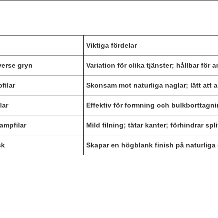
Viktiga fördelar
iverse gryn
Variation för olika tjänster; hållbar för
pfilar
Skonsam mot naturliga naglar; lätt att
lar
Effektiv för formning och bulkborttagn
vampfilar
Mild filning; tätar kanter; förhindrar spli
ck
Skapar en högblank finish på naturliga 