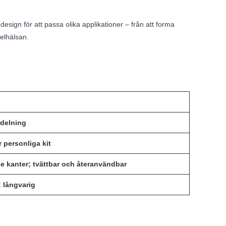
esign för att passa olika applikationer – från att forma
gelhälsan.
rdelning
r personliga kit
de kanter; tvättbar och återanvändbar
g; långvarig