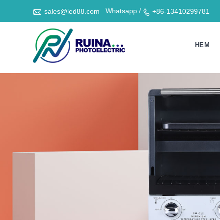

Whatsapp /
sales@led88.com
+86-13410299781

HEM