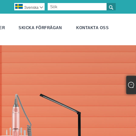

Svenska

ER
SKICKA FÖRFRÅGAN
KONTAKTA OSS