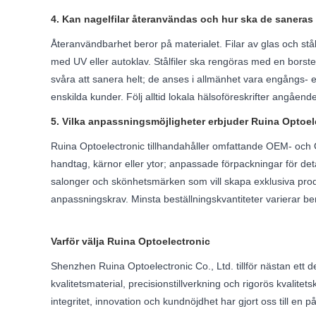
4. Kan nagelfilar återanvändas och hur ska de saneras 
Återanvändbarhet beror på materialet. Filar av glas och stål
med UV eller autoklav. Stålfiler ska rengöras med en borst
svåra att sanera helt; de anses i allmänhet vara engångs- el
enskilda kunder. Följ alltid lokala hälsoföreskrifter angåend
5. Vilka anpassningsmöjligheter erbjuder Ruina Optoele
Ruina Optoelectronic tillhandahåller omfattande OEM- och ODM
handtag, kärnor eller ytor; anpassade förpackningar för detal
salonger och skönhetsmärken som vill skapa exklusiva produkt
anpassningskrav. Minsta beställningskvantiteter varierar
Varför välja Ruina Optoelectronic
Shenzhen Ruina Optoelectronic Co., Ltd. tillför nästan ett de
kvalitetsmaterial, precisionstillverkning och rigorös kvalit
integritet, innovation och kundnöjdhet har gjort oss till en på