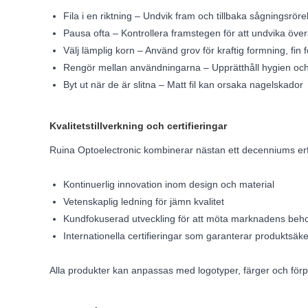
Fila i en riktning – Undvik fram och tillbaka sågningsrör
Pausa ofta – Kontrollera framstegen för att undvika över
Välj lämplig korn – Använd grov för kraftig formning, fin 
Rengör mellan användningarna – Upprätthåll hygien och fi
Byt ut när de är slitna – Matt fil kan orsaka nagelskador
Kvalitetstillverkning och certifieringar
Ruina Optoelectronic kombinerar nästan ett decenniums erf
Kontinuerlig innovation inom design och material
Vetenskaplig ledning för jämn kvalitet
Kundfokuserad utveckling för att möta marknadens beh
Internationella certifieringar som garanterar produktsäkerh
Alla produkter kan anpassas med logotyper, färger och för