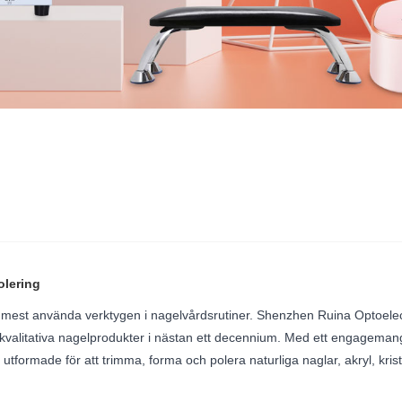
olering
est använda verktygen i nagelvårdsrutiner. Shenzhen Ruina Optoelectroni
litativa nagelprodukter i nästan ett decennium. Med ett engagemang fö
ar utformade för att trimma, forma och polera naturliga naglar, akryl, kr