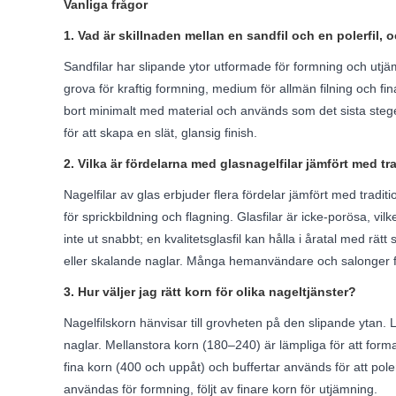
Vanliga frågor
1. Vad är skillnaden mellan en sandfil och en polerfil,
Sandfilar har slipande ytor utformade för formning och utjämn
grova för kraftig formning, medium för allmän filning och fin
bort minimalt med material och används som det sista steget i
för att skapa en slät, glansig finish.
2. Vilka är fördelarna med glasnagelfilar jämfört med tr
Nagelfilar av glas erbjuder flera fördelar jämfört med traditi
för sprickbildning och flagning. Glasfilar är icke-porösa, vi
inte ut snabbt; en kvalitetsglasfil kan hålla i åratal med rä
eller skalande naglar. Många hemanvändare och salonger före
3. Hur väljer jag rätt korn för olika nageltjänster?
Nagelfilskorn hänvisar till grovheten på den slipande ytan.
naglar. Mellanstora korn (180–240) är lämpliga för att form
fina korn (400 och uppåt) och buffertar används för att pole
användas för formning, följt av finare korn för utjämning.