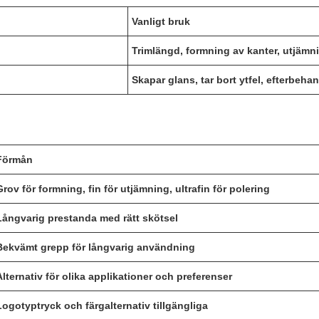
Vanligt bruk
Trimlängd, formning av kanter, utjämni
Skapar glans, tar bort ytfel, efterbeha
Förmån
Grov för formning, fin för utjämning, ultrafin för polering
Långvarig prestanda med rätt skötsel
Bekvämt grepp för långvarig användning
Alternativ för olika applikationer och preferenser
Logotyptryck och färgalternativ tillgängliga