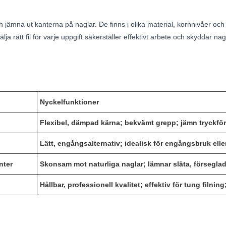
 jämna ut kanterna på naglar. De finns i olika material, kornnivåer och d
 välja rätt fil för varje uppgift säkerställer effektivt arbete och skyddar na
Nyckelfunktioner
Flexibel, dämpad kärna; bekvämt grepp; jämn tryckfö
Lätt, engångsalternativ; idealisk för engångsbruk elle
nter
Skonsam mot naturliga naglar; lämnar släta, försegla
Hållbar, professionell kvalitet; effektiv för tung filnin