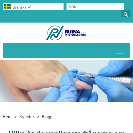
Svenska


Växl
Hem
>
Nyheter
>
Blogg