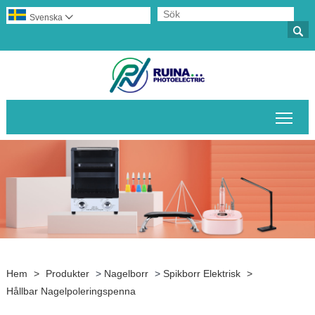
Svenska


Växl
Hem
>
Produkter
>
Nagelborr
>
Spikborr Elektrisk
>
Hållbar Nagelpoleringspenna