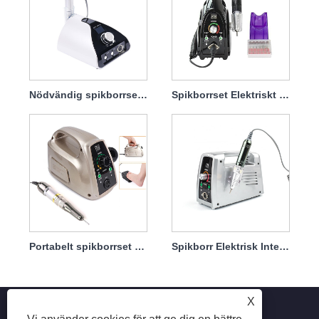
Nödvändig spikborrset elektrisk 65w 35000rpm
Spikborrset Elektriskt för att ta bort Dip 65w 35000rpm
Portabelt spikborrset elektriskt med kraftfull motor 65w 35000rpm
Spikborr Elektrisk Inte lätt att skada Handstycke 65w 35000rpm
X