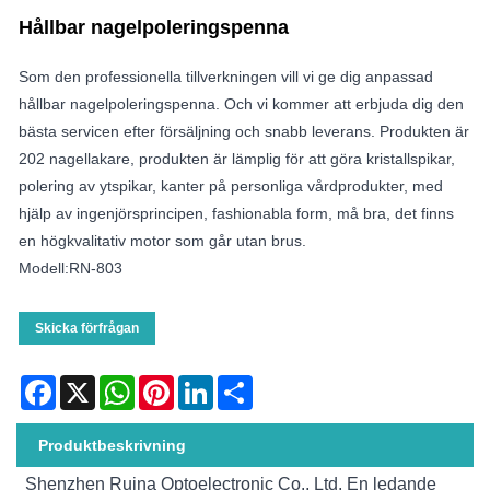
Hållbar nagelpoleringspenna
Som den professionella tillverkningen vill vi ge dig anpassad
hållbar nagelpoleringspenna. Och vi kommer att erbjuda dig den
bästa servicen efter försäljning och snabb leverans. Produkten är
202 nagellakare, produkten är lämplig för att göra kristallspikar,
polering av ytspikar, kanter på personliga vårdprodukter, med
hjälp av ingenjörsprincipen, fashionabla form, må bra, det finns
en högkvalitativ motor som går utan brus.
Modell:RN-803
Skicka förfrågan
Facebook
X
WhatsApp
Pinterest
LinkedIn
Share
Produktbeskrivning
Shenzhen Ruina Optoelectronic Co., Ltd. En ledande