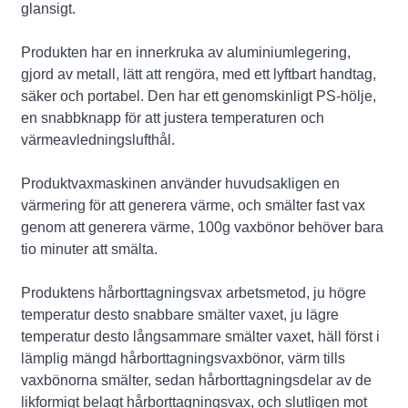
glansigt.
Produkten har en innerkruka av aluminiumlegering,
gjord av metall, lätt att rengöra, med ett lyftbart handtag,
säker och portabel. Den har ett genomskinligt PS-hölje,
en snabbknapp för att justera temperaturen och
värmeavledningslufthål.
Produktvaxmaskinen använder huvudsakligen en
värmering för att generera värme, och smälter fast vax
genom att generera värme, 100g vaxbönor behöver bara
tio minuter att smälta.
Produktens hårborttagningsvax arbetsmetod, ju högre
temperatur desto snabbare smälter vaxet, ju lägre
temperatur desto långsammare smälter vaxet, häll först i
lämplig mängd hårborttagningsvaxbönor, värm tills
vaxbönorna smälter, sedan hårborttagningsdelar av de
likformigt belagt hårborttagningsvax, och slutligen mot