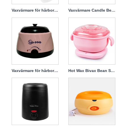
Vaxvärmare för hårborttagning
Vaxvärmare Candle Bean
Vaxvärmare för hårborttagning Silica Gel
Hot Wax Bivax Bean Set Silikonvaxsmältare