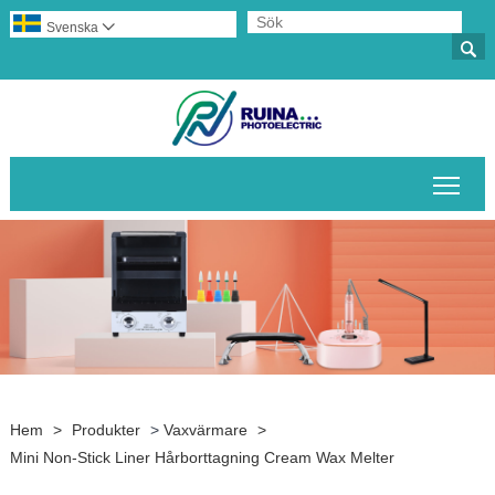
Svenska


Växl
Hem
>
Produkter
>
Vaxvärmare
>
Mini Non-Stick Liner Hårborttagning Cream Wax Melter