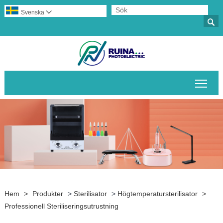
Svenska


Växl
Hem
>
Produkter
>
Sterilisator
>
Högtemperatursterilisator
>
Professionell Steriliseringsutrustning