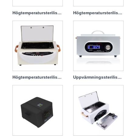
Högtemperatursterilisatordesinfektionsskåpmaskin för Salon 600w
Högtemperatursterilisatordesinfektionsskåp för tandklinik 300w
Högtemperatursterilisatordesinfektionsskåpmaskin för hemmabruk 100w
Uppvärmningssterilisering Display Intelligent Timer Sterilisator