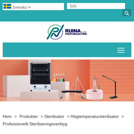
Svenska


Växl
Hem
>
Produkter
>
Sterilisator
>
Högtemperatursterilisator
>
Professionellt Steriliseringsverktyg