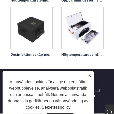
Högtemperatursterilisatordesinfektionsskåpmaskin för hemmabruk 100w
Uppvärmningssterilisering Display Intelligent Timer Sterilisator
Desinfektionsskåp med stor kapacitet
Högtemperaturdesinfektionsskåp
X
Vi använder cookies för att ge dig en bättre
webbupplevelse, analysera webbplatstrafik
Copyright © 2025 Shenzhen Ruina Optoelectronic Co., Ltd -
och anpassa innehåll. Genom att använda
Nail Lamp, Nail Drill, Nail Dust Collector - Alla rättigheter
reserverade.
denna sida godkänner du vår användning av
cookies.
Sekretesspolicy