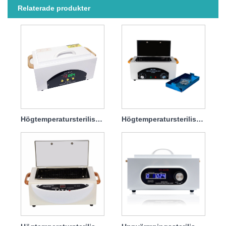
Relaterade produkter
Högtemperatursterilisatordesinfektionsskåpmaskin för Salon 600w
Högtemperatursterilisatordesinfektionsskåp för tandklinik 300w