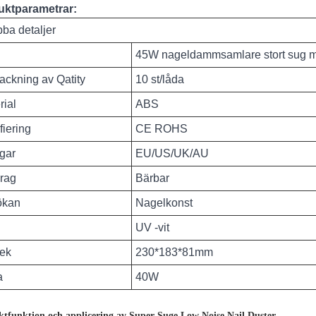
uktparametrar:
ba detaljer
45W nageldammsamlare stort sug me
ackning av Qatity
10 st/låda
rial
ABS
fiering
CE ROHS
gar
EU/US/UK/AU
rag
Bärbar
ökan
Nagelkonst
UV -vit
lek
230*183*81mm
a
40W
tfunktion och applicering av Super Suge Low Noise Nail Duster