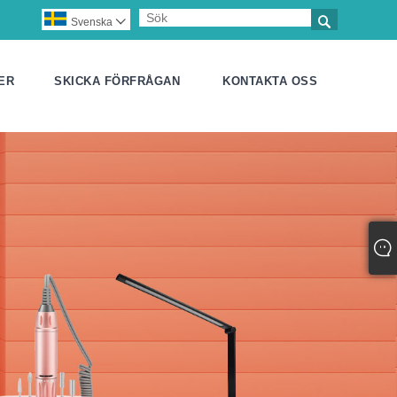

Svenska

ER
SKICKA FÖRFRÅGAN
KONTAKTA OSS