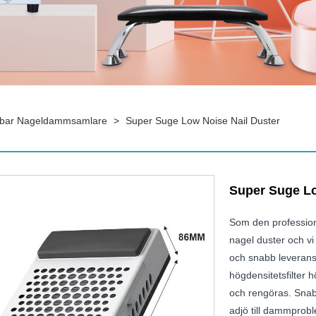
sbar Nageldammsamlare
>
Super Suge Low Noise Nail Duster
Super Suge Lo
Som den professione
nagel duster och vi
och snabb leverans.
högdensitetsfilter
och rengöras. Snab
adjö till dammprob