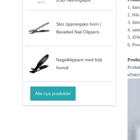
USB -läsningsljus
1, damm
2, blås
3, damm
Stor öppningsko horn i
4, samm
Bevelled Nail Clippers
5, 45W
6, Pow
Nagelklippare med böjt
Produk
Produk
huvud
effekti
Alla nya produkter