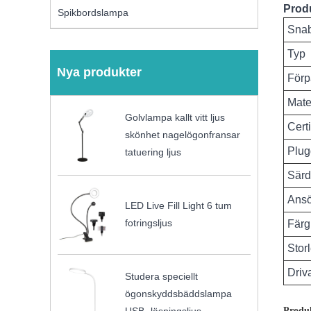
Prod
Spikbordslampa
Snab
Typ
Nya produkter
Förp
Mate
Golvlampa kallt vitt ljus
Certi
skönhet nagelögonfransar
Plug
tatuering ljus
Särd
Ans
LED Live Fill Light 6 tum
fotringsljus
Färg
Stor
Driv
Studera speciellt
ögonskyddsbäddslampa
Produk