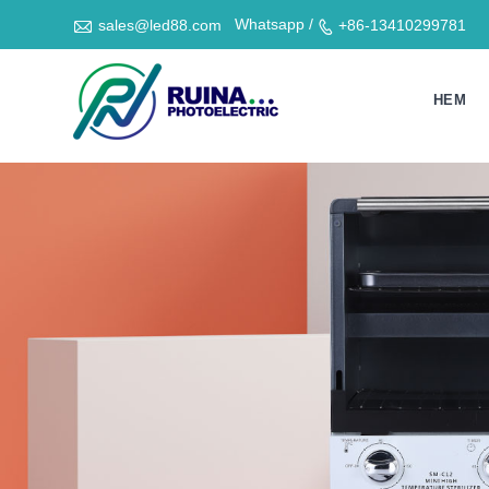

Whatsapp /
sales@led88.com
+86-13410299781

HEM