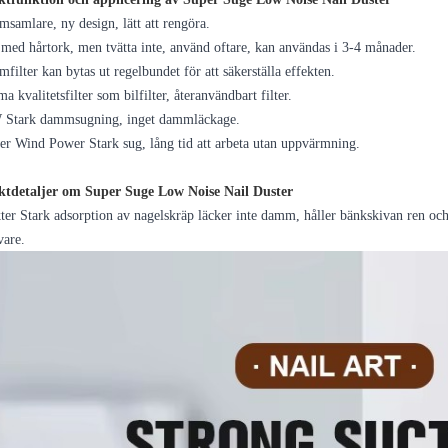
samlare, ny design, lätt att rengöra.
 med hårtork, men tvätta inte, använd oftare, kan användas i 3-4 månader.
filter kan bytas ut regelbundet för att säkerställa effekten.
a kvalitetsfilter som bilfilter, återanvändbart filter.
 Stark dammsugning, inget dammläckage.
er Wind Power Stark sug, lång tid att arbeta utan uppvärmning.
tdetaljer om Super Suge Low Noise Nail Duster
ter Stark adsorption av nagelskräp läcker inte damm, håller bänkskivan ren 
vare.