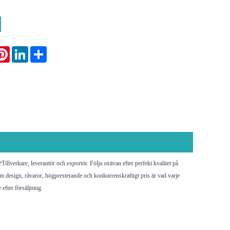
atsApp
Pinterest
LinkedIn
Share
r
Tillverkare, leverantör och exportör. Följa strävan efter perfekt kvalitet på
m design, råvaror, högpresterande och konkurrenskraftigt pris är vad varje
 efter försäljning.