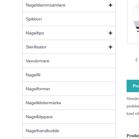
Nageldammsamlare
Spikborr
Nageltips
Sterilisator
Vaxvärmare
Nagelfil
Pr
Nagelformer
Shenzhen
Nagelklistermärke
produkte
kund vil
Nagelklippare
Nagelhandkudde
Produk