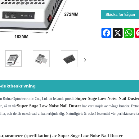
Skicka förfrågan
Facebook
X
Wh
oduktbeskrivning
Super Suge Low Noise Nail Duste
 Ruina Optoelectronic Co., Ltd. ett ledande porslin
Super Suge Low Noise Nail Duster
r, så att vår
har varit nöjda av många kunder. Extre
l ha, och det är också vad vi kan erbjuda dig. Naturligtvis är också Essential vår perfekta service
tparameter (specifikation) av Super Suge Low Noise Nail Duster