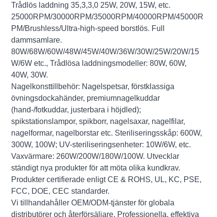
Trådlös laddning 35,3,3,0 25W, 20W, 15W, etc.
25000RPM/30000RPM/35000RPM/40000RPM/45000R
PM/Brushless/Ultra-high-speed borstlös. Full
dammsamlare.
80W/68W/60W/48W/45W/40W/36W/30W/25W/20W/15
W/6W etc., Trådlösa laddningsmodeller: 80W, 60W,
40W, 30W.
Nagelkonsttillbehör: Nagelspetsar, förstklassiga
övningsdockahänder, premiumnagelkuddar
(hand-/fotkuddar, justerbara i höjdled);
spikstationslampor, spikborr, nagelsaxar, nagelfilar,
nagelformar, nagelborstar etc. Steriliseringsskåp: 600W,
300W, 100W; UV-steriliseringsenheter: 10W/6W, etc.
Vaxvärmare: 260W/200W/180W/100W. Utvecklar
ständigt nya produkter för att möta olika kundkrav.
Produkter certifierade enligt CE & ROHS, UL, KC, PSE,
FCC, DOE, CEC standarder.
Vi tillhandahåller OEM/ODM-tjänster för globala
distributörer och återförsäljare. Professionella, effektiva