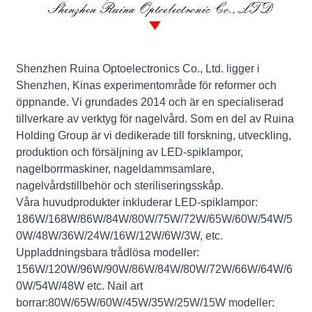
Shenzhen Ruina Optoelectronics Co., Ltd. ligger i
Shenzhen, Kinas experimentområde för reformer och
öppnande. Vi grundades 2014 och är en specialiserad
tillverkare av verktyg för nagelvård. Som en del av Ruina
Holding Group är vi dedikerade till forskning, utveckling,
produktion och försäljning av LED-spiklampor,
nagelborrmaskiner, nageldammsamlare,
nagelvårdstillbehör och steriliseringsskåp.
Våra huvudprodukter inkluderar LED-spiklampor:
186W/168W/86W/84W/80W/75W/72W/65W/60W/54W/5
0W/48W/36W/24W/16W/12W/6W/3W, etc.
Uppladdningsbara trådlösa modeller:
156W/120W/96W/90W/86W/84W/80W/72W/66W/64W/6
0W/54W/48W etc. Nail art
borrar:80W/65W/60W/45W/35W/25W/15W modeller: