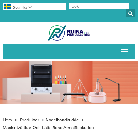
Svenska


Växl
Hem
>
Produkter
>
Nagelhandkudde
>
Maskintvättbar Och Lättstädad Armstödskudde