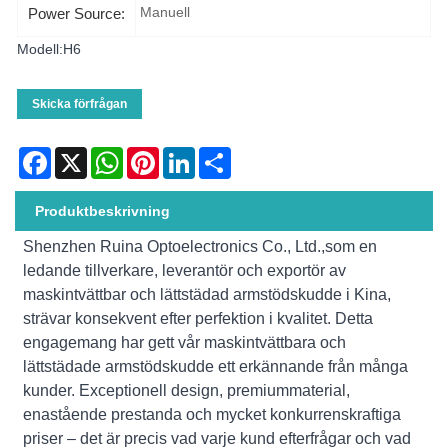
Manuell
Power Source:
Modell:H6
Skicka förfrågan
Facebook
X
WhatsApp
Pinterest
LinkedIn
Share
Produktbeskrivning
Shenzhen Ruina Optoelectronics Co., Ltd.,
som en
ledande tillverkare, leverantör och exportör av
maskintvättbar och lättstädad armstödskudde i Kina,
strävar konsekvent efter perfektion i kvalitet. Detta
engagemang har gett vår maskintvättbara och
lättstädade armstödskudde ett erkännande från många
kunder. Exceptionell design, premiummaterial,
enastående prestanda och mycket konkurrenskraftiga
priser – det är precis vad varje kund efterfrågar och vad