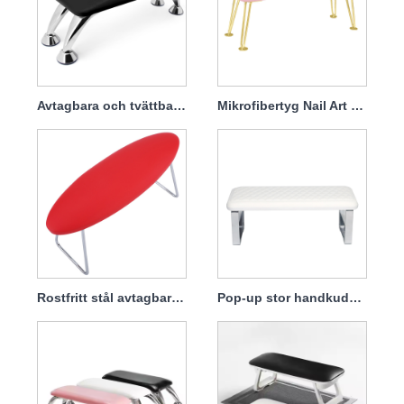
Avtagbara och tvättbara handkuddar i mikrofiber för manikyr
Mikrofibertyg Nail Art Stor handkudde
Rostfritt stål avtagbar nagelskinn handkudde
Pop-up stor handkudde kudde avtagbar och tvättbar