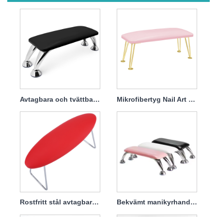
Avtagbara och tvättbara handkuddar i mikrofiber för manikyr
Mikrofibertyg Nail Art Stor handkudde
Rostfritt stål avtagbar nagelskinn handkudde
Bekvämt manikyrhandstöd