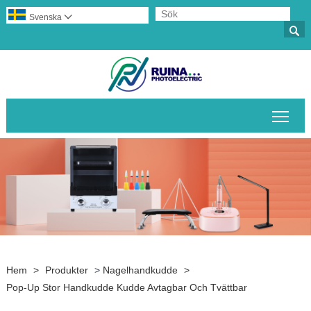
Svenska


Växl
Hem
>
Produkter
>
Nagelhandkudde
>
Pop-Up Stor Handkudde Kudde Avtagbar Och Tvättbar