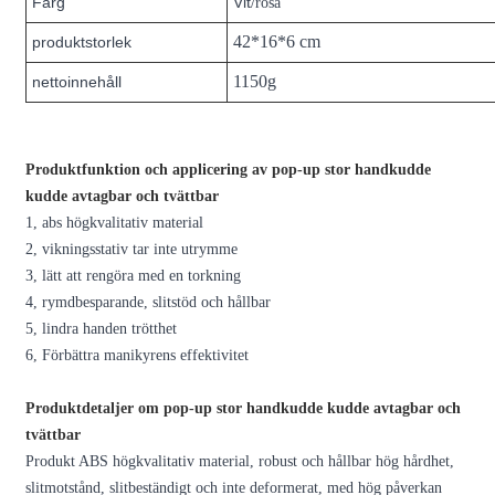
Färg
Vit
/rosa
42*16*6 cm
produktstorlek
1150g
nettoinnehåll
Produktfunktion och applicering av pop-up stor handkudde
kudde avtagbar och tvättbar
1, abs högkvalitativ material
2, vikningsstativ tar inte utrymme
3, lätt att rengöra med en torkning
4, rymdbesparande, slitstöd och hållbar
5, lindra handen trötthet
6, Förbättra manikyrens effektivitet
Produktdetaljer om pop-up stor handkudde kudde avtagbar och
tvättbar
Produkt ABS högkvalitativ material, robust och hållbar hög hårdhet,
slitmotstånd, slitbeständigt och inte deformerat, med hög påverkan