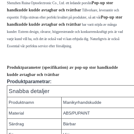
Pop-up stor
Shenzhen Ruina Optoelectronic Co., Ltd. ett ledande porslin
handkudde kudde avtagbar och tvättbar
Tillverkare, leverantör och
Pop-up stor
exportör. Följa strävan efter perfekt kvalitet på produkter, så att vår
handkudde kudde avtagbar och tvättbar
har varit nöjda av många
kunder. Extrem design, råvaror, högpresterande och konkurrenskraftigt pris är vad
varje kund vill ha, och det är också vad vi kan erbjuda dig. Naturligtvis är också
Essential vår perfekta service efter försäljning.
Produktparameter (specifikation) av pop-up stor handkudde
kudde avtagbar och tvättbar
Produktparametrar:
Snabba detaljer
Produktnamn
Manikyrhandskudde
Material
ABS/PUPAINT
Särdrag
Bärbar